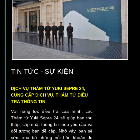
TIN TỨC - SỰ KIỆN
DỊCH VỤ THÁM TỬ YUKI SEPRE 24,
CUNG CẤP DỊCH VỤ, THÁM TỬ ĐIỀU
TRA THÔNG TIN:
Với năng lực điều tra của mình, các
Thám tử Yuki Sepre 24 sẽ giúp bạn thu
thập, cập nhật thông tin theo yêu cầu và
đối tượng bạn đề cập. Nhờ vậy, bạn sẽ
sớm xoá bỏ những nỗi băn khoăn, lo
lắng, thấp thỏm với các cá nhân, các vấn