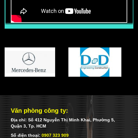
CẦN TUYỂN 50 NHÂN VIÊN BẢO VỆ
TÒA NHÀ
Thu nhập chính thức từ : 6.800.000 vnđ
trở lên (Chưa bao gồm các phụ cấp
khác) Ngoài mức lương trên, nhân viên
còn được hưởng các phụ cấp, trợ cấp
khác (Tùy vị trí làm việc, khả năng Anh
ngữ, võ thuật) Nhân viên được hưởng
đầy đủ chế độ BHXH-BHYT-BHTN khi ký
hợp đồng chính thức với công ty. Mọi
chế độ khác tuân thủ đúng luật lao động
của nhà nước.
Văn phòng công ty:
Địa chỉ: Số 412 Nguyễn Thị Minh Khai, Phường 5,
Quận 3, Tp. HCM
Số điện thoại:
0907 323 909