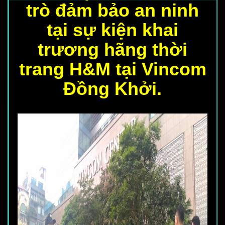
trò đảm bảo an ninh
tại sự kiện khai
trương hãng thời
trang H&M tại Vincom
Đồng Khởi.