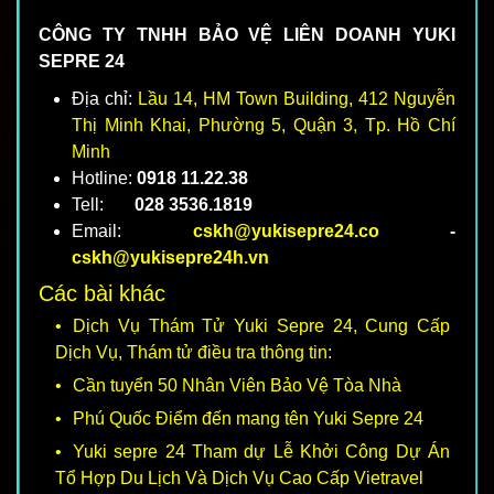
CÔNG TY TNHH BẢO VỆ LIÊN DOANH YUKI
SEPRE 24
Địa chỉ:
Lầu 14, HM Town Building, 412 Nguyễn
Thị Minh Khai, Phường 5, Quận 3, Tp. Hồ Chí
Minh
Hotline:
0918 11.22.38
Tell:
028 3536.1819
Email:
cskh@yukisepre24.co
-
cskh@yukisepre24h.vn
Các bài khác
Dịch Vụ Thám Tử Yuki Sepre 24, Cung Cấp
Dịch Vụ, Thám tử điều tra thông tin:
Cần tuyển 50 Nhân Viên Bảo Vệ Tòa Nhà
Phú Quốc Điểm đến mang tên Yuki Sepre 24
Yuki sepre 24 Tham dự Lễ Khởi Công Dự Án
Tổ Hợp Du Lịch Và Dịch Vụ Cao Cấp Vietravel