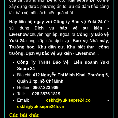
của thị trường này. Để từ đó,
Yuki sepre 24
có thể
xây dựng được phương án tối ưu để đảm bảo công
tác bảo vệ một cách hiệu quả nhất.
Hãy liên hệ ngay với Công ty Bảo vệ Yuki 24
để
sử dụng
Dịch vụ bảo vệ sự kiện -
Liveshow
chuyên nghiệp
, n
goài ra
Công Ty Bảo vệ
Yuki 24
cung cấp các dịch vụ
Bảo vệ Nhà máy,
Trường học, Khu dân cư, Khu biệt thự công
trường, Dịch vụ bảo vệ Sự kiện - Liveshow....
Công Ty TNHH Bảo Vệ Liên doanh Yuki
Sepre 24
Địa chỉ:
412 Nguyễn Thị Minh Khai, Phường 5,
Quận 3, tp. hồ Chí Minh
Hotline:
0907.323.909
Tell:
028 3536.1819
Email:
cskh@yukisepre24.co
-
cskh@yukisepre24h.vn
Các bài khác