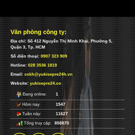
Văn phòng công ty:
Địa chỉ: Số 412 Nguyễn Thị Minh Khai, Phường 5,
Quận 3, Tp. HCM
Số điện thoại:
0907 323 909
Hotline:
028 3536 1819
Email:
cskh@yukisepre24h.vn
Website:
yukisepre24.co
Đang online:
1
Hôm nay:
1547
Tuần này:
11627
PHÚ QUỐC ĐIỂM ĐẾN MANG TÊN
Tổng truy cập:
858870
YUKI SEPRE 24
Với lợi thế và sự phát triển vượt bậc của