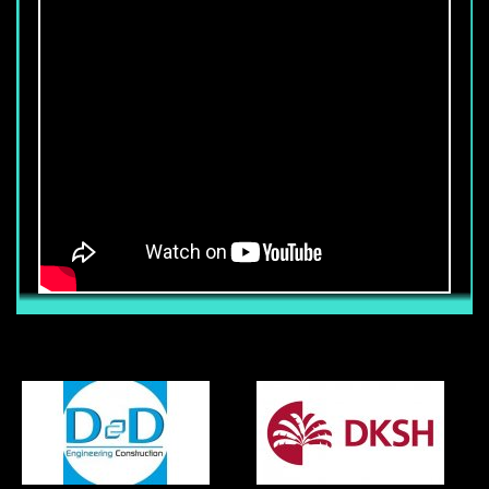
CẦN TUYỂN 50 NHÂN VIÊN BẢO VỆ
TÒA NHÀ
Thu nhập chính thức từ : 6.800.000 vnđ
trở lên (Chưa bao gồm các phụ cấp
khác) Ngoài mức lương trên, nhân viên
còn được hưởng các phụ cấp, trợ cấp
khác (Tùy vị trí làm việc, khả năng Anh
ngữ, võ thuật) Nhân viên được hưởng
đầy đủ chế độ BHXH-BHYT-BHTN khi ký
hợp đồng chính thức với công ty. Mọi
chế độ khác tuân thủ đúng luật lao động
của nhà nước.