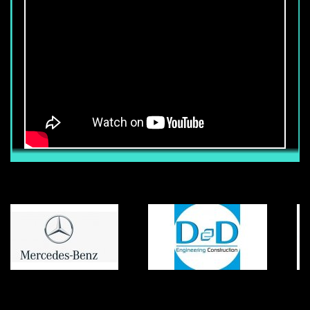
CẦN TUYỂN 50 NHÂN VIÊN BẢO VỆ
TÒA NHÀ
Thu nhập chính thức từ : 6.800.000 vnđ
trở lên (Chưa bao gồm các phụ cấp
khác) Ngoài mức lương trên, nhân viên
còn được hưởng các phụ cấp, trợ cấp
khác (Tùy vị trí làm việc, khả năng Anh
ngữ, võ thuật) Nhân viên được hưởng
đầy đủ chế độ BHXH-BHYT-BHTN khi ký
hợp đồng chính thức với công ty. Mọi
chế độ khác tuân thủ đúng luật lao động
của nhà nước.