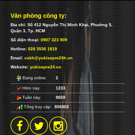
Văn phòng công ty:
Địa chỉ: Số 412 Nguyễn Thị Minh Khai, Phường 5,
Quận 3, Tp. HCM
Số điện thoại:
0907 323 909
Hotline:
028 3536 1819
Email:
cskh@yukisepre24h.vn
Website:
yukisepre24.co
Đang online:
2
Hôm nay:
1233
Tuần này:
9659
Tổng truy cập:
856902