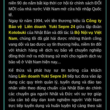
niên 90 do nắm bắt kịp thời cơ hội từ chính sách ĐỔI
MỚI của nhà nước Việt Nam mở cửa hội nhập Quốc
tế.
Ngay từ năm 1994, với tên thương hiệu là
Công ty
Bảo vệ Liên doanh Yuki Sepre 24
giữa tập đoàn
Kotobuki
của Nhật Bản và đối tác là
Bộ Nội vụ Việt
Nam
, chúng tôi đã gặt hái được những thành công
vang dội và tạo được uy tín thương hiệu, niềm tin đối
với khách hàng về dịch vụ bảo vệ chuyên nghiệp
đồng thời mở ra một trang sử mới cho ngành dịch vụ
bảo vệ ở Việt Nam hiện nay....
Kế thừa và phát huy sự tin tưởng của khách
hàng
Liên doanh Yuki Sepre 24
tiếp tục đưa vào áp
dụng các quy trình quản lý, tuyển dụng và đào tạo
nhân viên theo đúng chuẩn của Nhật Bản do chính
các chuyên gia người Nhật và Đức với sự trợ giúp
của cán bộ dày dạn kinh nghiệm người Việt Nam
trực tiếp tuyển dụng và huấn luyện kỹ càng theo sát