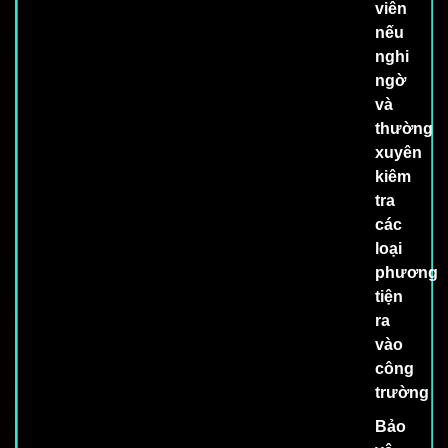
viên
nếu
nghi
ngờ
và
thường
xuyên
kiêm
tra
các
loại
phương
tiện
ra
vào
công
trường
Bảo