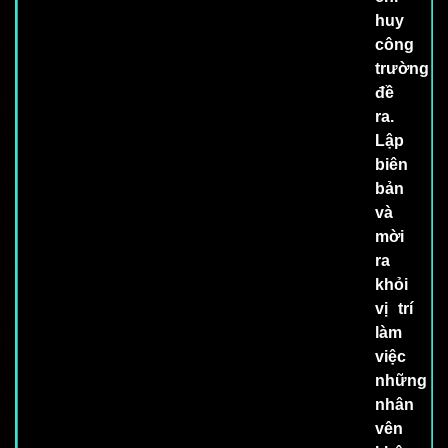
huy
công
trường
đề
ra.
Lập
biên
bản
và
mời
ra
khỏi
vị trí
làm
việc
những
nhân
vên