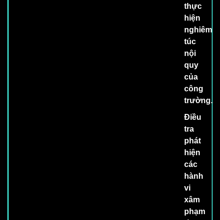
thực
hiện
nghiêm
túc
nội
quy
của
công
trường.
Điều
tra
phát
hiện
các
hành
vi
xâm
phạm