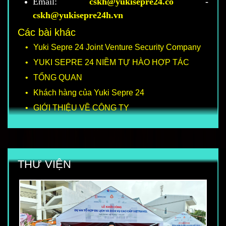
Email:
cskh@yukisepre24.co
-
cskh@yukisepre24h.vn
Các bài khác
Yuki Sepre 24 Joint Venture Security Company
YUKI SEPRE 24 NIỀM TỰ HÀO HỢP TÁC
TỔNG QUAN
Khách hàng của Yuki Sepre 24
GIỚI THIỆU VỀ CÔNG TY
THƯ VIỆN