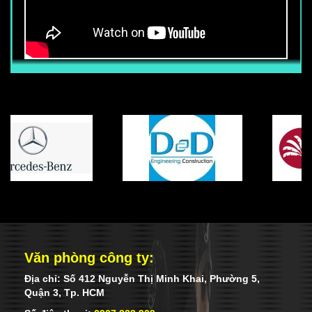
TÒA NHÀ
Thu nhập chính thức từ : 6.800.000 vnđ
trở lên (Chưa bao gồm các phụ cấp
khác) Ngoài mức lương trên, nhân viên
còn được hưởng các phụ cấp, trợ cấp
khác (Tùy vị trí làm việc, khả năng Anh
ngữ, võ thuật) Nhân viên được hưởng
đầy đủ chế độ BHXH-BHYT-BHTN khi ký
hợp đồng chính thức với công ty. Mọi
chế độ khác tuân thủ đúng luật lao động
của nhà nước.
Văn phòng công ty:
Địa chỉ: Số 412 Nguyễn Thị Minh Khai, Phường 5,
Quận 3, Tp. HCM