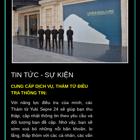
DỊCH VỤ THÁM TỬ YUKI SEPRE 24,
TIN TỨC - SỰ KIỆN
CUNG CẤP DỊCH VỤ, THÁM TỬ ĐIỀU
TRA THÔNG TIN:
Với năng lực điều tra của mình, các
Thám tử Yuki Sepre 24 sẽ giúp bạn thu
thập, cập nhật thông tin theo yêu cầu và
đối tượng bạn đề cập. Nhờ vậy, bạn sẽ
sớm xoá bỏ những nỗi băn khoăn, lo
lắng, thấp thỏm với các cá nhân, các vấn
đề… Thám tử Yuki sepre 24 là một