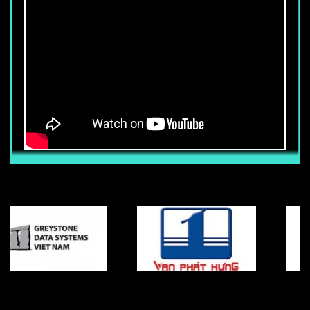
PHÚ QUỐC ĐIỂM ĐẾN MANG TÊN
YUKI SEPRE 24
Với lợi thế và sự phát triển vượt bậc của
Phú Quốc cũng mang theo nhiều rủi ro
về tình hình an ninh trật tự. Công ty Bảo
vệ Yuki sepre 24 một điểm sáng với vai
trò an ninh được các tập đoàn Sun
Group, Newtecons….. lựa chọn là dịch
vụ đảm bảo an ninh tại các dự án đầu tư