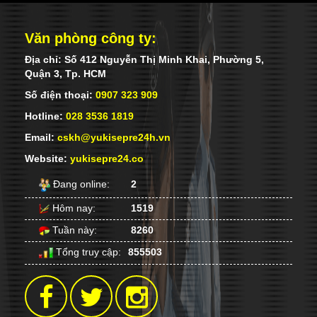
trọng điểm. Với các dự án mang tầm cỡ
như Gateway, Sun Premier Village
Văn phòng công ty:
Primavera….
Địa chỉ: Số 412 Nguyễn Thị Minh Khai, Phường 5,
Quận 3, Tp. HCM
Số điện thoại:
0907 323 909
Hotline:
028 3536 1819
Email:
cskh@yukisepre24h.vn
Website:
yukisepre24.co
Đang online:
2
Hôm nay:
1519
Tuần này:
8260
YUKI SEPRE 24 THAM DỰ LỄ KHỞI
CÔNG DỰ ÁN TỔ HỢP DU LỊCH VÀ
Tổng truy cập:
855503
DỊCH VỤ CAO CẤP VIETRAVEL
Vietravel tại Tp. Huế là dự án trọng điểm
khởi nguồn cho các dự án tiếp theo
thuộc các tỉnh thành khu vực Miền