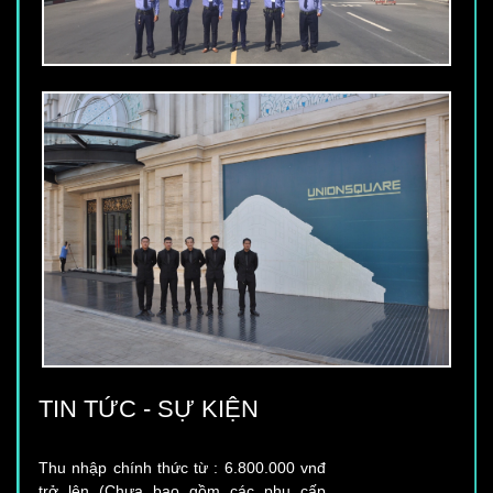
những đặc điểm nổi trội sau đây:
CẦN TUYỂN 50 NHÂN VIÊN BẢO VỆ
TIN TỨC - SỰ KIỆN
TÒA NHÀ
Thu nhập chính thức từ : 6.800.000 vnđ
trở lên (Chưa bao gồm các phụ cấp