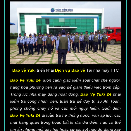
Bảo vệ Yuki
triển khai
Dịch vụ Bảo vệ
Tại nhà mấy TTC
Bảo Vệ Yuki 24
luôn cảnh giác kiểm soát chặt chẽ người,
hàng hóa phương tiên ra vào để giảm thiểu việc trộm cắp.
Trong lúc nhà máy đang hoạt động,
Bảo Vệ Yuki 24
phải
kiểm tra công nhân viên, tuần tra để duy trì sự An Toàn,
phòng chống cháy nổ và các mối nguy hiểm. Suốt đêm
Bảo Vệ Yuki 24
đi tuần tra hệ thống nước, van áp lực, các
mặt hàng quan trọng hoặc bất kì địa địa điểm nào có thể
tìm ẩn những mối gây hại hoặc sự sai sót nào đó đang xảy