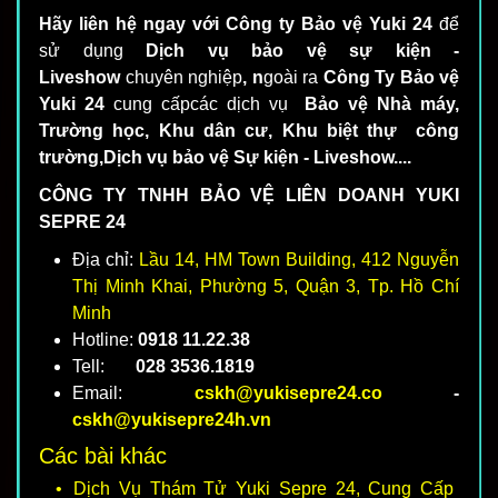
Hãy liên hệ ngay với Công ty Bảo vệ Yuki 24
để
sử dụng
Dịch vụ bảo vệ sự kiện -
Liveshow
chuyên nghiệp
, n
goài ra
Công Ty Bảo vệ
Yuki 24
cung cấpcác dịch vụ
Bảo vệ Nhà máy,
Trường học, Khu dân cư, Khu biệt thự công
trường,Dịch vụ bảo vệ Sự kiện - Liveshow....
CÔNG TY TNHH BẢO VỆ LIÊN DOANH YUKI
SEPRE 24
Địa chỉ:
Lầu 14, HM Town Building, 412 Nguyễn
Thị Minh Khai, Phường 5, Quận 3, Tp. Hồ Chí
Minh
Hotline:
0918 11.22.38
Tell:
028 3536.1819
Email:
cskh@yukisepre24.co
-
cskh@yukisepre24h.vn
Các bài khác
Dịch Vụ Thám Tử Yuki Sepre 24, Cung Cấp