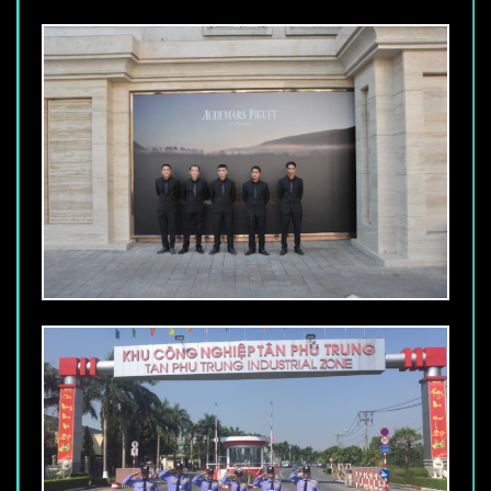
DỊCH VỤ THÁM TỬ YUKI SEPRE 24,
CUNG CẤP DỊCH VỤ, THÁM TỬ ĐIỀU
TRA THÔNG TIN:
Với năng lực điều tra của mình, các
Thám tử Yuki Sepre 24 sẽ giúp bạn thu
thập, cập nhật thông tin theo yêu cầu và
đối tượng bạn đề cập. Nhờ vậy, bạn sẽ
sớm xoá bỏ những nỗi băn khoăn, lo
lắng, thấp thỏm với các cá nhân, các vấn
đề… Thám tử Yuki sepre 24 là một
trong những đơn vị chuyên cung cấp
dịch vụ thám tử chất lượng và uy tín tại
Việt Nam. Dịch vụ điều tra thông tin của
Thám tử Yuki Sepre 24 ghi điểm bởi