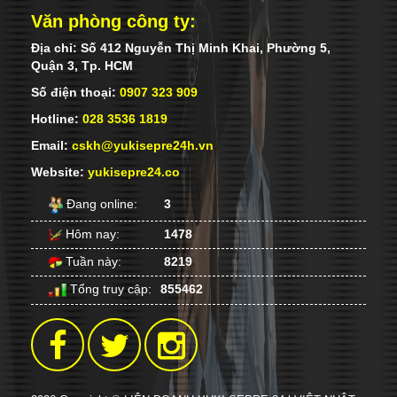
Văn phòng công ty:
Địa chỉ: Số 412 Nguyễn Thị Minh Khai, Phường 5,
Quận 3, Tp. HCM
Số điện thoại:
0907 323 909
Hotline:
028 3536 1819
Email:
cskh@yukisepre24h.vn
Website:
yukisepre24.co
Đang online:
3
Hôm nay:
1478
Tuần này:
8219
Tổng truy cập:
855462