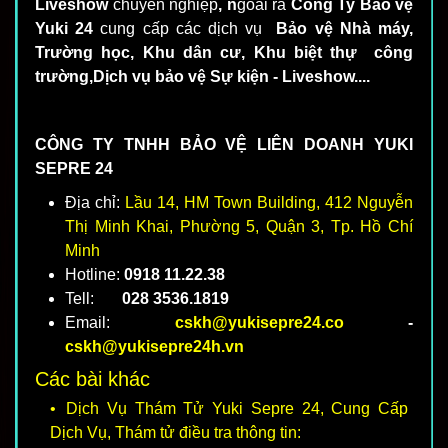
Liveshow
chuyên nghiệp
, n
goài ra
Công Ty Bảo vệ
Yuki 24
cung cấp các dịch vụ
Bảo vệ Nhà máy,
Trường học, Khu dân cư, Khu biệt thự công
trường,Dịch vụ bảo vệ Sự kiện - Liveshow....
CÔNG TY TNHH BẢO VỆ LIÊN DOANH YUKI
SEPRE 24
Địa chỉ:
Lầu 14, HM Town Building, 412 Nguyễn
Thị Minh Khai, Phường 5, Quận 3, Tp. Hồ Chí
Minh
Hotline:
0918 11.22.38
Tell:
028 3536.1819
Email:
cskh@yukisepre24.co
-
cskh@yukisepre24h.vn
Các bài khác
Dịch Vụ Thám Tử Yuki Sepre 24, Cung Cấp
Dịch Vụ, Thám tử điều tra thông tin: