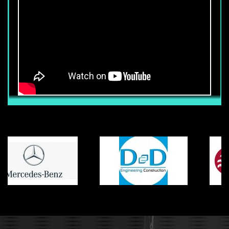
CẦN TUYỂN 50 NHÂN VIÊN BẢO VỆ
TÒA NHÀ
Thu nhập chính thức từ : 6.800.000 vnđ
trở lên (Chưa bao gồm các phụ cấp
khác) Ngoài mức lương trên, nhân viên
còn được hưởng các phụ cấp, trợ cấp
khác (Tùy vị trí làm việc, khả năng Anh
ngữ, võ thuật) Nhân viên được hưởng
đầy đủ chế độ BHXH-BHYT-BHTN khi ký
hợp đồng chính thức với công ty. Mọi
chế độ khác tuân thủ đúng luật lao động
của nhà nước.