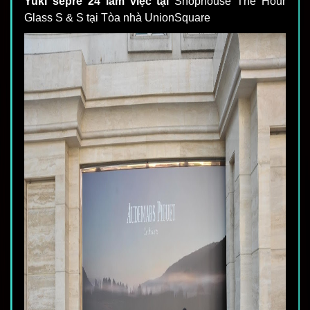
Yuki sepre 24 làm việc tại
Shophouse The Hour
Glass S & S tại Tòa nhà UnionSquare