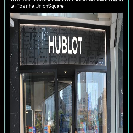
tại Tòa nhà UnionSquare