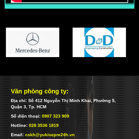
trở lên (Chưa bao gồm các phụ cấp
khác) Ngoài mức lương trên, nhân viên
còn được hưởng các phụ cấp, trợ cấp
khác (Tùy vị trí làm việc, khả năng Anh
ngữ, võ thuật) Nhân viên được hưởng
đầy đủ chế độ BHXH-BHYT-BHTN khi ký
hợp đồng chính thức với công ty. Mọi
chế độ khác tuân thủ đúng luật lao động
của nhà nước.
Văn phòng công ty:
Địa chỉ: Số 412 Nguyễn Thị Minh Khai, Phường 5,
Quận 3, Tp. HCM
Số điện thoại:
0907 323 909
Hotline:
028 3536 1819
Email:
cskh@yukisepre24h.vn