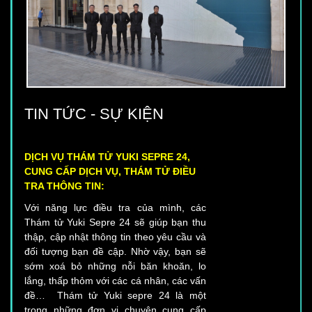
TIN TỨC - SỰ KIỆN
DỊCH VỤ THÁM TỬ YUKI SEPRE 24,
CUNG CẤP DỊCH VỤ, THÁM TỬ ĐIỀU
TRA THÔNG TIN:
Với năng lực điều tra của mình, các
Thám tử Yuki Sepre 24 sẽ giúp bạn thu
thập, cập nhật thông tin theo yêu cầu và
đối tượng bạn đề cập. Nhờ vậy, bạn sẽ
sớm xoá bỏ những nỗi băn khoăn, lo
lắng, thấp thỏm với các cá nhân, các vấn
đề… Thám tử Yuki sepre 24 là một
trong những đơn vị chuyên cung cấp
dịch vụ thám tử chất lượng và uy tín tại
Việt Nam. Dịch vụ điều tra thông tin của