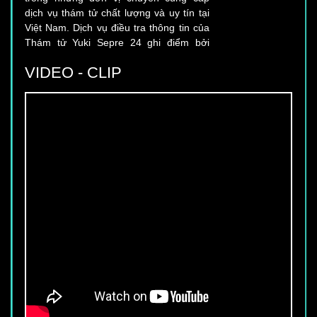
Thám tử Yuki Sepre 24 ghi điểm bởi
những đặc điểm nổi trội sau đây:
VIDEO - CLIP
CẦN TUYỂN 50 NHÂN VIÊN BẢO VỆ
TÒA NHÀ
Thu nhập chính thức từ : 6.800.000 vnđ