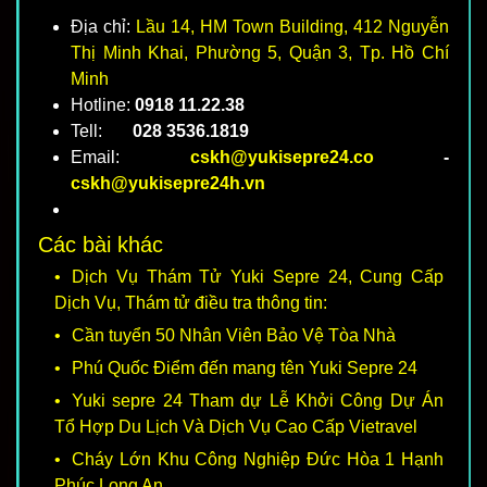
Địa chỉ:
Lầu 14, HM Town Building, 412 Nguyễn
Thị Minh Khai, Phường 5, Quận 3, Tp. Hồ Chí
Minh
Hotline:
0918 11.22.38
Tell:
028 3536.1819
Email:
cskh@yukisepre24.co
-
cskh@yukisepre24h.vn
Các bài khác
Dịch Vụ Thám Tử Yuki Sepre 24, Cung Cấp
Dịch Vụ, Thám tử điều tra thông tin:
Cần tuyển 50 Nhân Viên Bảo Vệ Tòa Nhà
Phú Quốc Điểm đến mang tên Yuki Sepre 24
Yuki sepre 24 Tham dự Lễ Khởi Công Dự Án
Tổ Hợp Du Lịch Và Dịch Vụ Cao Cấp Vietravel
Cháy Lớn Khu Công Nghiệp Đức Hòa 1 Hạnh
Phúc Long An