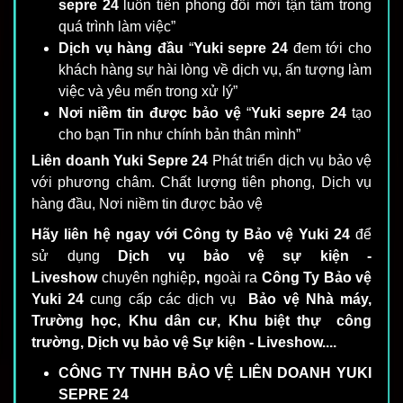
sepre 24
luôn tiên phong đổi mới tận tâm trong
quá trình làm việc”
Dịch vụ hàng đầu
“
Yuki sepre 24
đem tới cho
khách hàng sự hài lòng về dịch vụ, ấn tượng làm
việc và yêu mến trong xử lý”
Nơi niềm tin được bảo vệ
“
Yuki sepre 24
tạo
cho bạn Tin như chính bản thân mình”
Liên doanh Yuki Sepre 24
Phát triển dịch vụ bảo vệ
với phương châm. Chất lượng tiên phong, Dịch vụ
hàng đầu, Nơi niềm tin được bảo vệ
Hãy liên hệ ngay với Công ty Bảo vệ Yuki 24
để
sử dụng
Dịch vụ bảo vệ sự kiện -
Liveshow
chuyên nghiệp
, n
goài ra
Công Ty Bảo vệ
Yuki 24
cung cấp các dịch vụ
Bảo vệ Nhà máy,
Trường học, Khu dân cư, Khu biệt thự công
trường, Dịch vụ bảo vệ Sự kiện - Liveshow....
CÔNG TY TNHH BẢO VỆ LIÊN DOANH YUKI
SEPRE 24