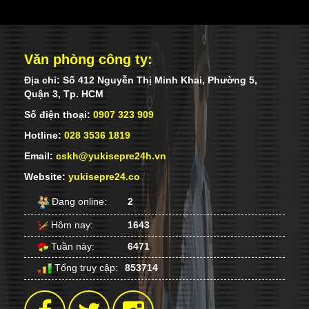
Văn phòng công ty:
Địa chỉ: Số 412 Nguyễn Thị Minh Khai, Phường 5,
Quận 3, Tp. HCM
Số điện thoại:
0907 323 909
Hotline:
028 3536 1819
Email:
cskh@yukisepre24h.vn
Website:
yukisepre24.co
Đang online:
2
Hôm nay:
1643
Tuần này:
6471
Tổng truy cập:
853714
PHÚ QUỐC ĐIỂM ĐẾN MANG TÊN
YUKI SEPRE 24