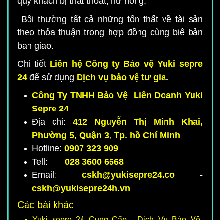
quý khách bị thất thoát, hư hỏng.
Bồi thường tất cả những tổn thất về tài sản
theo thỏa thuận trong hợp đồng cùng biê bản
ban giao.
Chi tiết
Liên hệ
Công ty Bảo vệ Yuki sepre
24
để sử dụng
Dịch vụ bảo vệ tư gia
.
Công Ty TNHH Bảo Vệ Liên Doanh Yuki
Sepre 24
Địa chỉ:
412 Nguyễn Thị Minh Khai,
Phường 5, Quận 3, Tp. hồ Chí Minh
Hotline:
0907 323 909
Tell:
028 3600 6668
Email:
cskh@yukisepre24.co
-
cskh@yukisepre24h.vn
Các bài khác
Yuki sepre 24 Cung Cấp - Dịch Vụ Bảo Vệ