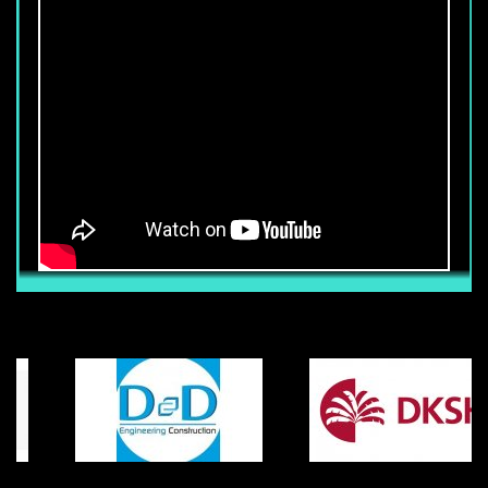
CẦN TUYỂN 50 NHÂN VIÊN BẢO VỆ
TÒA NHÀ
Thu nhập chính thức từ : 6.800.000 vnđ
trở lên (Chưa bao gồm các phụ cấp
khác) Ngoài mức lương trên, nhân viên
còn được hưởng các phụ cấp, trợ cấp
khác (Tùy vị trí làm việc, khả năng Anh
ngữ, võ thuật) Nhân viên được hưởng
đầy đủ chế độ BHXH-BHYT-BHTN khi ký
hợp đồng chính thức với công ty. Mọi
chế độ khác tuân thủ đúng luật lao động
của nhà nước.