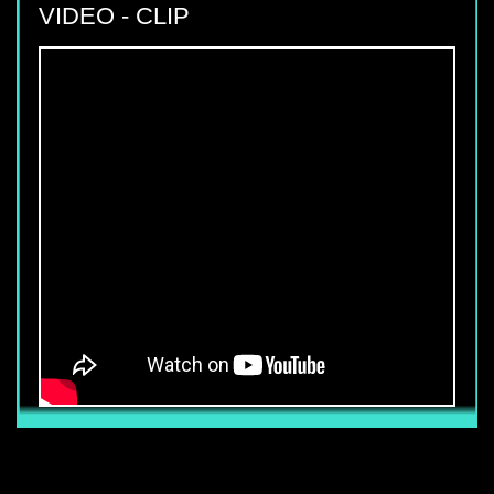
VIDEO - CLIP
CẦN TUYỂN 50 NHÂN VIÊN BẢO VỆ
TÒA NHÀ
Thu nhập chính thức từ : 6.800.000 vnđ
trở lên (Chưa bao gồm các phụ cấp
khác) Ngoài mức lương trên, nhân viên
còn được hưởng các phụ cấp, trợ cấp